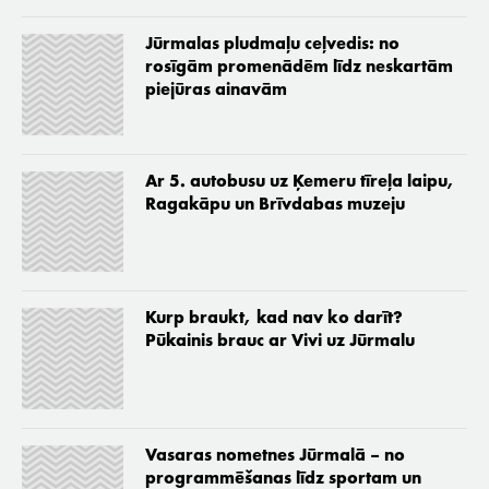
Jūrmalas pludmaļu ceļvedis: no
rosīgām promenādēm līdz neskartām
piejūras ainavām
Ar 5. autobusu uz Ķemeru tīreļa laipu,
Ragakāpu un Brīvdabas muzeju
Kurp braukt, kad nav ko darīt?
Pūkainis brauc ar Vivi uz Jūrmalu
Vasaras nometnes Jūrmalā – no
programmēšanas līdz sportam un