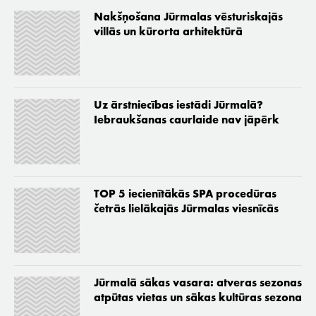
Nakšņošana Jūrmalas vēsturiskajās
villās un kūrorta arhitektūrā
Uz ārstniecības iestādi Jūrmalā?
Iebraukšanas caurlaide nav jāpērk
TOP 5 iecienītākās SPA procedūras
četrās lielākajās Jūrmalas viesnīcās
Jūrmalā sākas vasara: atveras sezonas
atpūtas vietas un sākas kultūras sezona