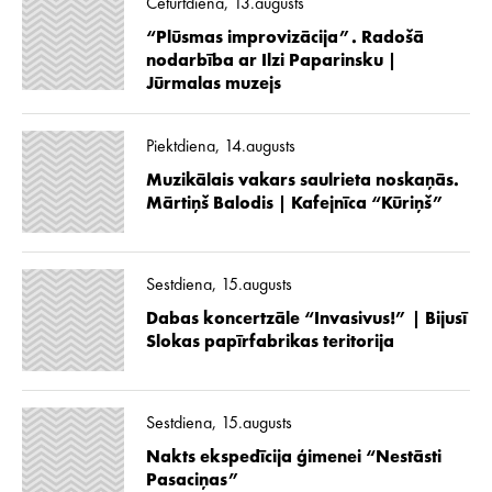
Ceturtdiena, 13.augusts
“Plūsmas improvizācija”. Radošā
nodarbība ar Ilzi Paparinsku |
Jūrmalas muzejs
Piektdiena, 14.augusts
Muzikālais vakars saulrieta noskaņās.
Mārtiņš Balodis | Kafejnīca “Kūriņš”
Sestdiena, 15.augusts
Dabas koncertzāle “Invasivus!” | Bijusī
Slokas papīrfabrikas teritorija
Sestdiena, 15.augusts
Nakts ekspedīcija ģimenei “Nestāsti
Pasaciņas”