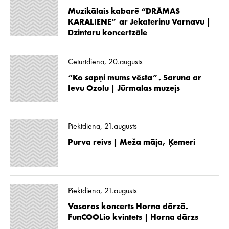
Muzikālais kabarē “DRĀMAS
KARALIENE” ar Jekaterinu Varnavu |
Dzintaru koncertzāle
Ceturtdiena, 20.augusts
“Ko sapņi mums vēsta”. Saruna ar
Ievu Ozolu | Jūrmalas muzejs
Piektdiena, 21.augusts
Purva reivs | Meža māja, Ķemeri
Piektdiena, 21.augusts
Vasaras koncerts Horna dārzā.
FunCOOLio kvintets | Horna dārzs