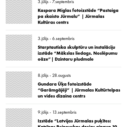
3.jūlijs - 7.septembris
Kaspara Miglas fotoizstāde “Pastaiga
pa skaisto Jūrmalu” | Jūrmalas
Kultūras centrs
3.jūlijs - 6.septembris
Starptautiska skulptūru un instalāciju
izstāde “Mākslas liedags. Noslēpumu
oāze”| Dzintaru pludmale
8.jūlijs - 28.augusts
Gundara Ūķa fotoizstāde
“Garāmgājēji” | Jūrmalas Kultūrtelpas
un vides dizaina centrs
9.jūlijs - 13.septembris
Izstāde “Latvijas Jūrmalas puķītes: