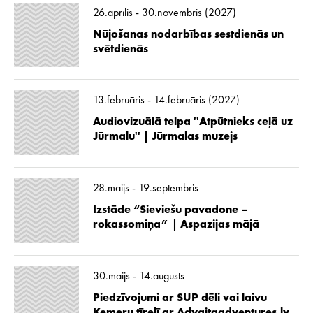
26.aprīlis - 30.novembris (2027)
Nūjošanas nodarbības sestdienās un
svētdienās
13.februāris - 14.februāris (2027)
Audiovizuālā telpa ''Atpūtnieks ceļā uz
Jūrmalu'' | Jūrmalas muzejs
28.maijs - 19.septembris
Izstāde “Sieviešu pavadone –
rokassomiņa” | Aspazijas mājā
30.maijs - 14.augusts
Piedzīvojumi ar SUP dēli vai laivu
Ķemeru tīrelī ar Advaitaadventures.lv