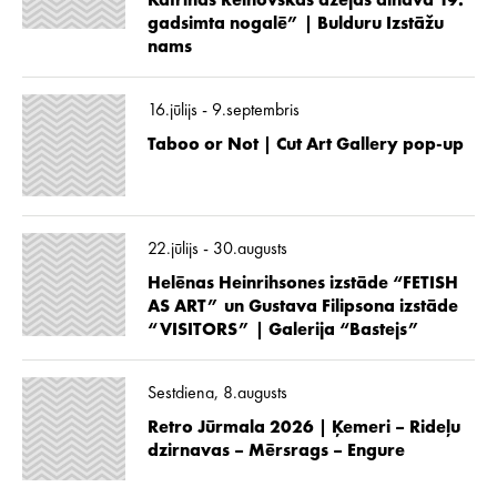
Katrīnas Reinovskas dzejas ainava 19.
gadsimta nogalē” | Bulduru Izstāžu
nams
16.jūlijs - 9.septembris
Taboo or Not | Cut Art Gallery pop-up
22.jūlijs - 30.augusts
Helēnas Heinrihsones izstāde “FETISH
AS ART” un Gustava Filipsona izstāde
“VISITORS” | Galerija “Bastejs”
Sestdiena, 8.augusts
Retro Jūrmala 2026 | Ķemeri – Rideļu
dzirnavas – Mērsrags – Engure