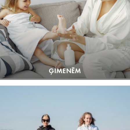
ĢIMENĒM