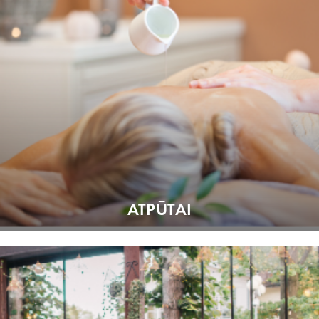
ATPŪTAI