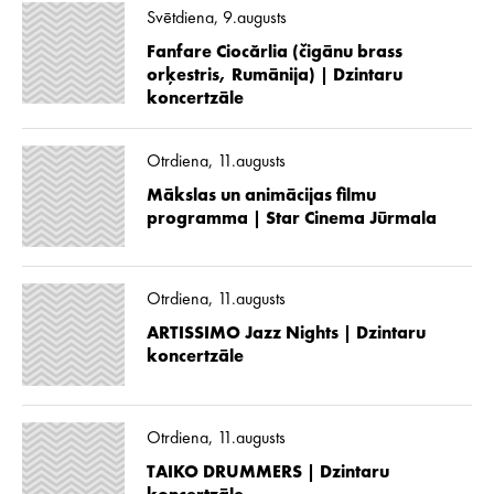
Svētdiena, 9.augusts
Fanfare Ciocărlia (čigānu brass
orķestris, Rumānija) | Dzintaru
koncertzāle
Otrdiena, 11.augusts
Mākslas un animācijas filmu
programma | Star Cinema Jūrmala
Otrdiena, 11.augusts
ARTISSIMO Jazz Nights | Dzintaru
koncertzāle
Otrdiena, 11.augusts
TAIKO DRUMMERS | Dzintaru