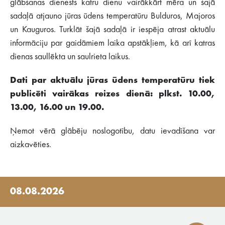
glābšanas dienests katru dienu vairākkārt mēra un šajā
sadaļā atjauno jūras ūdens temperatūru Bulduros, Majoros
un Kauguros. Turklāt šajā sadaļā ir iespēja atrast aktuālu
informāciju par gaidāmiem laika apstākļiem, kā arī katras
dienas saullēkta un saulrieta laikus.
Dati par aktuālu jūras ūdens temperatūru tiek
publicēti vairākas reizes dienā: plkst. 10.00,
13.00, 16.00 un 19.00.
Ņemot vērā glābēju noslogotību, datu ievadīšana var
aizkavēties.
08.08.2026