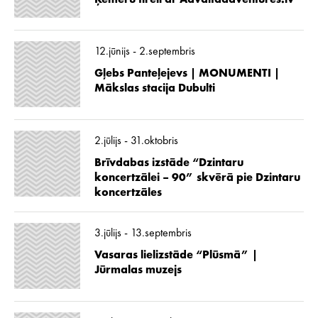
12.jūnijs - 2.septembris
Gļebs Panteļejevs | MONUMENTI |
Mākslas stacija Dubulti
2.jūlijs - 31.oktobris
Brīvdabas izstāde “Dzintaru
koncertzālei – 90” skvērā pie Dzintaru
koncertzāles
3.jūlijs - 13.septembris
Vasaras lielizstāde “Plūsmā” |
Jūrmalas muzejs