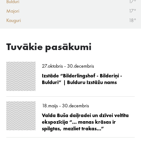
Bulduri
17°
Majori
17°
Kauguri
18°
Tuvākie pasākumi
27.oktobris - 30.decembris
Izstāde “Bilderlingshof - Bilderiņi -
Bulduri” | Bulduru Izstāžu nams
18.maijs - 30.decembris
Valda Buša daiļradei un dzīvei veltīta
ekspozīcija “... manas krāsas ir
spilgtas, mazliet trakas...”