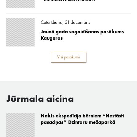
“Ziemassvētku festivāls”
Ceturtdiena, 31.decembris
Jaunā gada sagaidīšanas pasākums
Kauguros
Visi pasākumi
Jūrmala aicina
Nakts ekspedīcija bērniem “Nestāsti
pasaciņas” Dzintaru mežaparkā