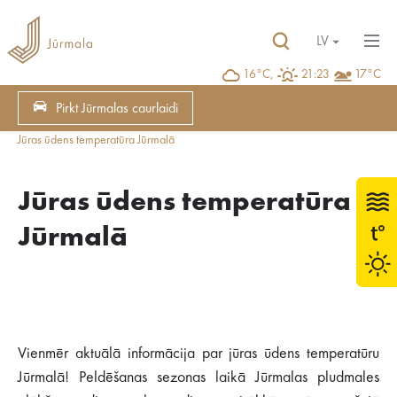
LV
16°C,
21:23
17°C
Pirkt Jūrmalas caurlaidi
Jūras ūdens temperatūra Jūrmalā
Jūras ūdens temperatūra
Jūrmalā
Vienmēr aktuālā informācija par jūras ūdens temperatūru
Jūrmalā! Peldēšanas sezonas laikā Jūrmalas pludmales