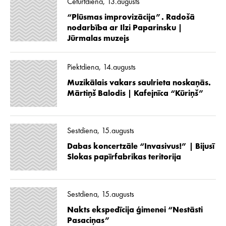
Ceturtdiena, 13.augusts
“Plūsmas improvizācija”. Radošā
nodarbība ar Ilzi Paparinsku |
Jūrmalas muzejs
Piektdiena, 14.augusts
Muzikālais vakars saulrieta noskaņās.
Mārtiņš Balodis | Kafejnīca “Kūriņš”
Sestdiena, 15.augusts
Dabas koncertzāle “Invasivus!” | Bijusī
Slokas papīrfabrikas teritorija
Sestdiena, 15.augusts
Nakts ekspedīcija ģimenei “Nestāsti
Pasaciņas”