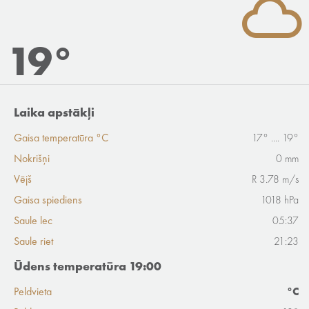
19°
Laika apstākļi
Gaisa temperatūra °C
17° .... 19°
Nokrišņi
0 mm
Vējš
R 3.78 m/s
Gaisa spiediens
1018 hPa
Saule lec
05:37
Saule riet
21:23
Ūdens temperatūra 19:00
Peldvieta
°C