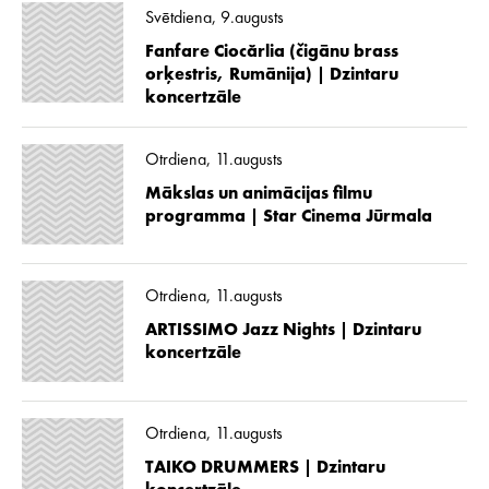
Svētdiena, 9.augusts
Fanfare Ciocărlia (čigānu brass
orķestris, Rumānija) | Dzintaru
koncertzāle
Otrdiena, 11.augusts
Mākslas un animācijas filmu
programma | Star Cinema Jūrmala
Otrdiena, 11.augusts
ARTISSIMO Jazz Nights | Dzintaru
koncertzāle
Otrdiena, 11.augusts
TAIKO DRUMMERS | Dzintaru