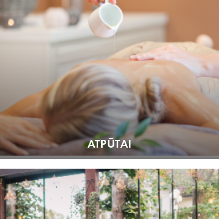
ATPŪTAI