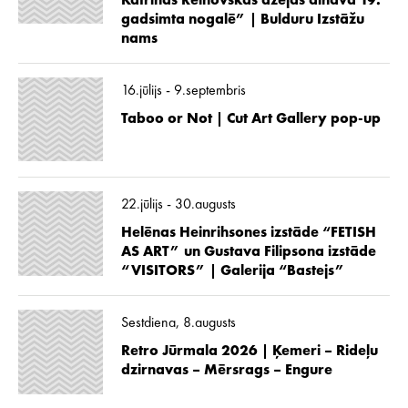
Katrīnas Reinovskas dzejas ainava 19.
gadsimta nogalē” | Bulduru Izstāžu
nams
16.jūlijs - 9.septembris
Taboo or Not | Cut Art Gallery pop-up
22.jūlijs - 30.augusts
Helēnas Heinrihsones izstāde “FETISH
AS ART” un Gustava Filipsona izstāde
“VISITORS” | Galerija “Bastejs”
Sestdiena, 8.augusts
Retro Jūrmala 2026 | Ķemeri – Rideļu
dzirnavas – Mērsrags – Engure