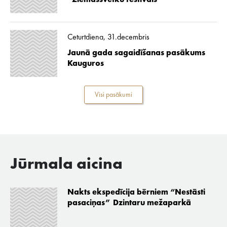
“Ziemassvētku festivāls”
Ceturtdiena, 31.decembris
Jaunā gada sagaidīšanas pasākums
Kauguros
Visi pasākumi
Jūrmala aicina
Nakts ekspedīcija bērniem “Nestāsti
pasaciņas” Dzintaru mežaparkā