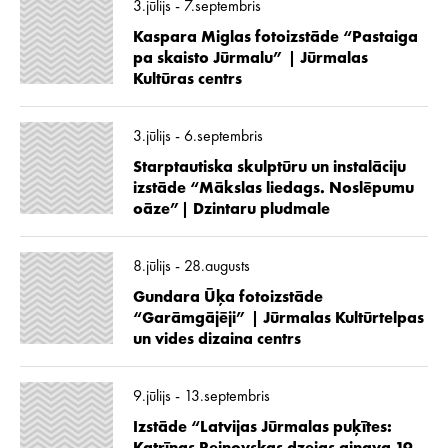
3.jūlijs - 7.septembris
Kaspara Miglas fotoizstāde “Pastaiga
pa skaisto Jūrmalu” | Jūrmalas
Kultūras centrs
3.jūlijs - 6.septembris
Starptautiska skulptūru un instalāciju
izstāde “Mākslas liedags. Noslēpumu
oāze”| Dzintaru pludmale
8.jūlijs - 28.augusts
Gundara Ūķa fotoizstāde
“Garāmgājēji” | Jūrmalas Kultūrtelpas
un vides dizaina centrs
9.jūlijs - 13.septembris
Izstāde “Latvijas Jūrmalas puķītes: