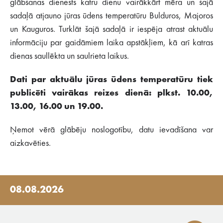
glābšanas dienests katru dienu vairākkārt mēra un šajā
sadaļā atjauno jūras ūdens temperatūru Bulduros, Majoros
un Kauguros. Turklāt šajā sadaļā ir iespēja atrast aktuālu
informāciju par gaidāmiem laika apstākļiem, kā arī katras
dienas saullēkta un saulrieta laikus.
Dati par aktuālu jūras ūdens temperatūru tiek
publicēti vairākas reizes dienā: plkst. 10.00,
13.00, 16.00 un 19.00.
Ņemot vērā glābēju noslogotību, datu ievadīšana var
aizkavēties.
08.08.2026