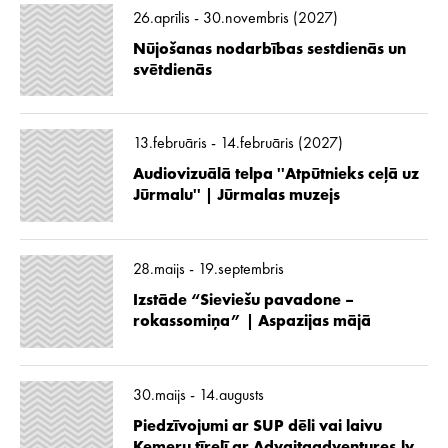
26.aprīlis - 30.novembris (2027)
Nūjošanas nodarbības sestdienās un
svētdienās
13.februāris - 14.februāris (2027)
Audiovizuālā telpa ''Atpūtnieks ceļā uz
Jūrmalu'' | Jūrmalas muzejs
28.maijs - 19.septembris
Izstāde “Sieviešu pavadone –
rokassomiņa” | Aspazijas mājā
30.maijs - 14.augusts
Piedzīvojumi ar SUP dēli vai laivu
Ķemeru tīrelī ar Advaitaadventures.lv