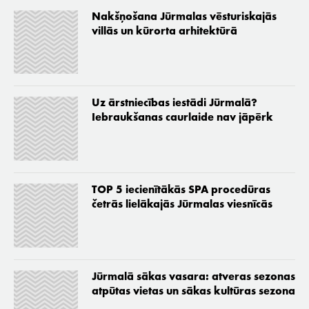
Nakšņošana Jūrmalas vēsturiskajās
villās un kūrorta arhitektūrā
Uz ārstniecības iestādi Jūrmalā?
Iebraukšanas caurlaide nav jāpērk
TOP 5 iecienītākās SPA procedūras
četrās lielākajās Jūrmalas viesnīcās
Jūrmalā sākas vasara: atveras sezonas
atpūtas vietas un sākas kultūras sezona