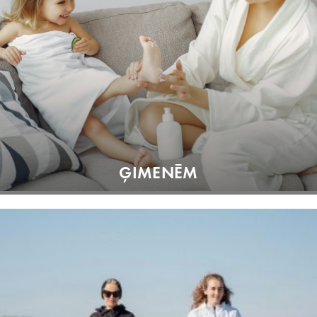
ĢIMENĒM