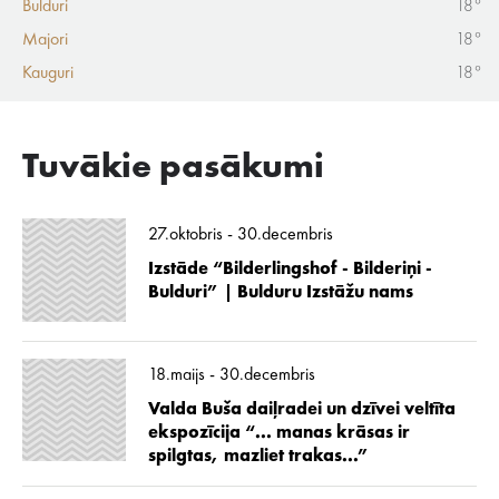
Bulduri
18°
Majori
18°
Kauguri
18°
Tuvākie pasākumi
27.oktobris - 30.decembris
Izstāde “Bilderlingshof - Bilderiņi -
Bulduri” | Bulduru Izstāžu nams
18.maijs - 30.decembris
Valda Buša daiļradei un dzīvei veltīta
ekspozīcija “... manas krāsas ir
spilgtas, mazliet trakas...”