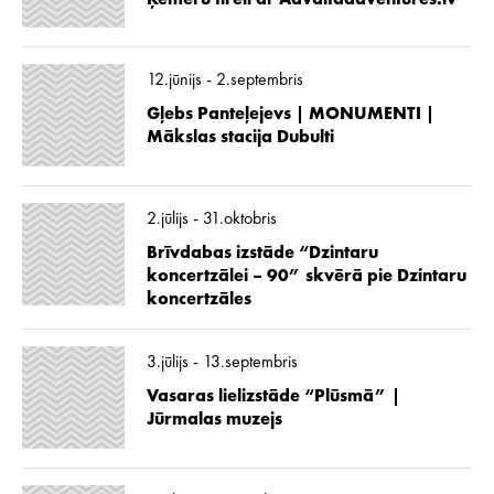
12.jūnijs - 2.septembris
Gļebs Panteļejevs | MONUMENTI |
Mākslas stacija Dubulti
2.jūlijs - 31.oktobris
Brīvdabas izstāde “Dzintaru
koncertzālei – 90” skvērā pie Dzintaru
koncertzāles
3.jūlijs - 13.septembris
Vasaras lielizstāde “Plūsmā” |
Jūrmalas muzejs