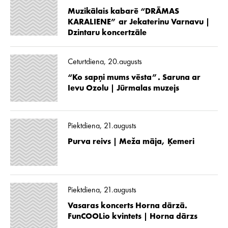
Muzikālais kabarē “DRĀMAS
KARALIENE” ar Jekaterinu Varnavu |
Dzintaru koncertzāle
Ceturtdiena, 20.augusts
“Ko sapņi mums vēsta”. Saruna ar
Ievu Ozolu | Jūrmalas muzejs
Piektdiena, 21.augusts
Purva reivs | Meža māja, Ķemeri
Piektdiena, 21.augusts
Vasaras koncerts Horna dārzā.
FunCOOLio kvintets | Horna dārzs