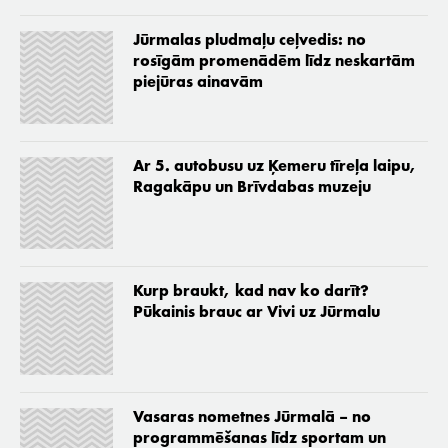
Jūrmalas pludmaļu ceļvedis: no
rosīgām promenādēm līdz neskartām
piejūras ainavām
Ar 5. autobusu uz Ķemeru tīreļa laipu,
Ragakāpu un Brīvdabas muzeju
Kurp braukt, kad nav ko darīt?
Pūkainis brauc ar Vivi uz Jūrmalu
Vasaras nometnes Jūrmalā – no
programmēšanas līdz sportam un