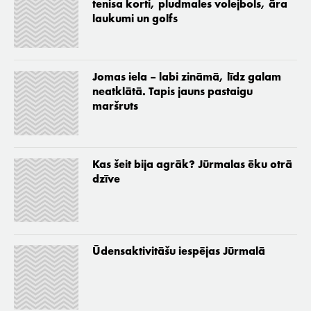
tenisa korti, pludmales volejbols, āra
laukumi un golfs
Jomas iela – labi zināmā, līdz galam
neatklātā. Tapis jauns pastaigu
maršruts
Kas šeit bija agrāk? Jūrmalas ēku otrā
dzīve
Ūdensaktivitāšu iespējas Jūrmalā