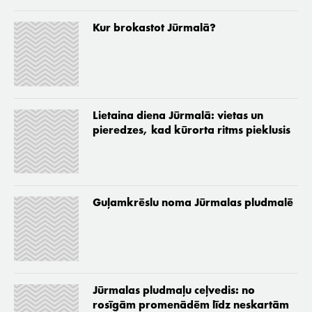
Kur brokastot Jūrmalā?
Lietaina diena Jūrmalā: vietas un
pieredzes, kad kūrorta ritms pieklusis
Guļamkrēslu noma Jūrmalas pludmalē
Jūrmalas pludmaļu ceļvedis: no
rosīgām promenādēm līdz neskartām