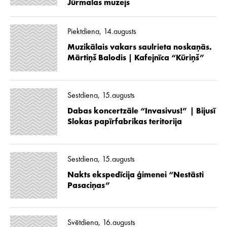
Jūrmalas muzejs
Piektdiena, 14.augusts
Muzikālais vakars saulrieta noskaņās.
Mārtiņš Balodis | Kafejnīca “Kūriņš”
Sestdiena, 15.augusts
Dabas koncertzāle “Invasivus!” | Bijusī
Slokas papīrfabrikas teritorija
Sestdiena, 15.augusts
Nakts ekspedīcija ģimenei “Nestāsti
Pasaciņas”
Svētdiena, 16.augusts