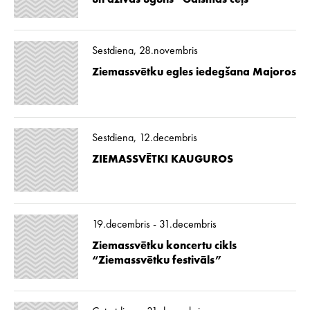
un dzīvās uguns “Gaismas ceļš”
Sestdiena, 28.novembris
Ziemassvētku egles iedegšana Majoros
Sestdiena, 12.decembris
ZIEMASSVĒTKI KAUGUROS
19.decembris - 31.decembris
Ziemassvētku koncertu cikls
“Ziemassvētku festivāls”