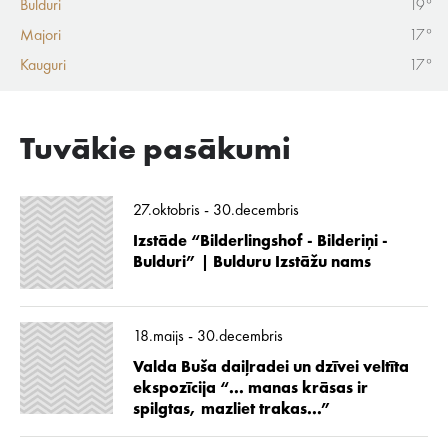
Bulduri
19°
Majori
17°
Kauguri
17°
Tuvākie pasākumi
27.oktobris - 30.decembris
Izstāde “Bilderlingshof - Bilderiņi -
Bulduri” | Bulduru Izstāžu nams
18.maijs - 30.decembris
Valda Buša daiļradei un dzīvei veltīta
ekspozīcija “... manas krāsas ir
spilgtas, mazliet trakas...”