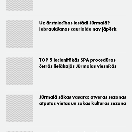
Uz ārstniecības iestādi Jūrmalā?
Iebraukšanas caurlaide nav jāpērk
TOP 5 iecienītākās SPA procedūras
četrās lielākajās Jūrmalas viesnīcās
Jūrmalā sākas vasara: atveras sezonas
atpūtas vietas un sākas kultūras sezona