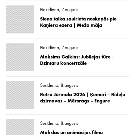
Piektdiena, 7.augusts
Siena talka saulrieta noskaņās pie
Kaņiera ezera | Meža māja
Piektdiena, 7.augusts
Maksims Galkins: Jubilejas tūre |
Dzintaru koncertzāle
Sestdiena, 8.augusts
Retro Jūrmala 2026 | Ķemeri – Rideļu
dzirnavas – Mērsrags – Engure
Sestdiena, 8.augusts
Mākslas un animācijas filmu