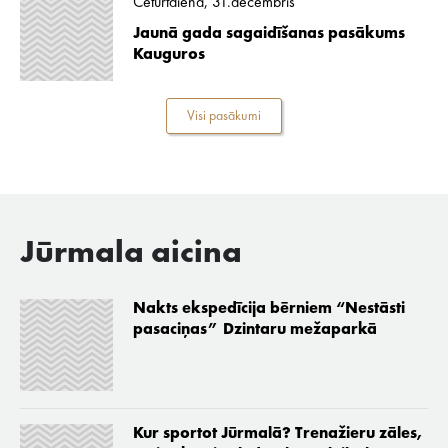
Ceturtdiena, 31.decembris
Jaunā gada sagaidīšanas pasākums
Kauguros
Visi pasākumi
Jūrmala aicina
Nakts ekspedīcija bērniem “Nestāsti
pasaciņas” Dzintaru mežaparkā
Kur sportot Jūrmalā? Trenažieru zāles,