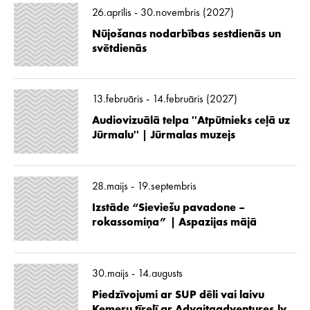
26.aprīlis - 30.novembris (2027)
Nūjošanas nodarbības sestdienās un
svētdienās
13.februāris - 14.februāris (2027)
Audiovizuālā telpa ''Atpūtnieks ceļā uz
Jūrmalu'' | Jūrmalas muzejs
28.maijs - 19.septembris
Izstāde “Sieviešu pavadone –
rokassomiņa” | Aspazijas mājā
30.maijs - 14.augusts
Piedzīvojumi ar SUP dēli vai laivu
Ķemeru tīrelī ar Advaitaadventures.lv