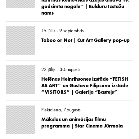
Katrīnas Reinovskas dzejas ainava 19.
gadsimta nogalē” | Bulduru Izstāžu
nams
16.jūlijs - 9.septembris
Taboo or Not | Cut Art Gallery pop-up
22.jūlijs - 30.augusts
Helēnas Heinrihsones izstāde “FETISH
AS ART” un Gustava Filipsona izstāde
“VISITORS” | Galerija “Bastejs”
Piektdiena, 7.augusts
Mākslas un animācijas filmu
programma | Star Cinema Jūrmala