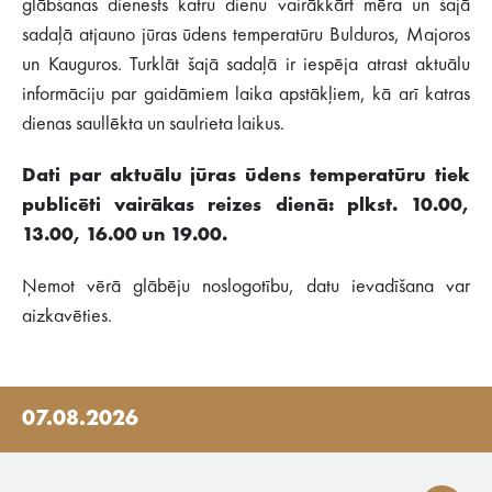
glābšanas dienests katru dienu vairākkārt mēra un šajā
sadaļā atjauno jūras ūdens temperatūru Bulduros, Majoros
un Kauguros. Turklāt šajā sadaļā ir iespēja atrast aktuālu
informāciju par gaidāmiem laika apstākļiem, kā arī katras
dienas saullēkta un saulrieta laikus.
Dati par aktuālu jūras ūdens temperatūru tiek
publicēti vairākas reizes dienā: plkst. 10.00,
13.00, 16.00 un 19.00.
Ņemot vērā glābēju noslogotību, datu ievadīšana var
aizkavēties.
07.08.2026