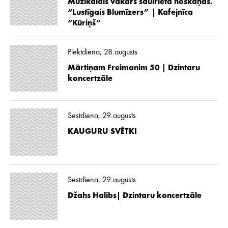
Muzikālais vakars saulrieta noskaņās.
“Lustīgais Blumīzers” | Kafejnīca
“Kūriņš”
Piektdiena, 28.augusts
Mārtiņam Freimanim 50 | Dzintaru
koncertzāle
Sestdiena, 29.augusts
KAUGURU SVĒTKI
Sestdiena, 29.augusts
Džahs Halibs| Dzintaru koncertzāle