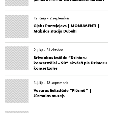
12.jūnijs - 2.septembris
Gļebs Panteļejevs | MONUMENTI |
Mākslas stacija Dubulti
2.jūlijs - 31.oktobris
Brīvdabas izstāde “Dzintaru
koncertzālei – 90” skvērā pie Dzintaru
koncertzāles
3.jūlijs - 13.septembris
Vasaras lielizstāde “Plūsmā” |
Jūrmalas muzejs