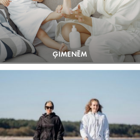
ĢIMENĒM