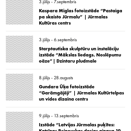
3.jūlijs - 7.septembris
Kaspara Miglas fotoizstāde “Pastaiga
pa skaisto Jūrmalu” | Jūrmalas
Kultūras centrs
3.jūlijs - 6.septembris
Starptautiska skulptūru un instalāciju
izstāde “Mākslas liedags. Noslēpumu
oāze”| Dzintaru pludmale
8.jūlijs - 28.augusts
Gundara Ūķa fotoizstāde
“Garāmgājēji” | Jūrmalas Kultūrtelpas
un vides dizaina centrs
9.jūlijs - 13.septembris
Izstāde “Latvijas Jūrmalas puķītes: