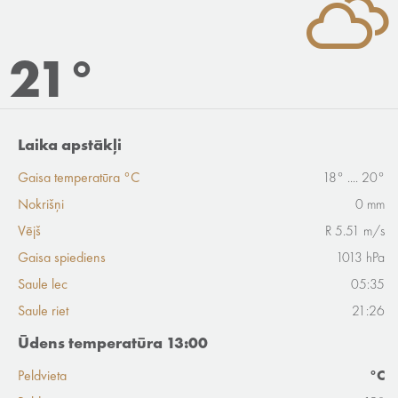
21°
Laika apstākļi
Gaisa temperatūra °C
18° .... 20°
Nokrišņi
0 mm
Vējš
R 5.51 m/s
Gaisa spiediens
1013 hPa
Saule lec
05:35
Saule riet
21:26
Ūdens temperatūra 13:00
Peldvieta
°C