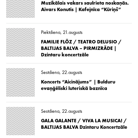
Muzikālais vakars saulrieta noskaņās.
Aivars Konutis | Kafejnīca “Kūriņš”
Piektdiena, 21.augusts
FAMILIE FLÖZ / TEATRO DELUSIO /
BALTIJAS BALVA – PIRMIZRĀDE |
Dzintaru koncertzāle
Sestdiena, 22.augusts
Koncerts “Aicinājums” | Bulduru
evaņģēliski luteriskā baznīca
Sestdiena, 22.augusts
GALA GALANTE / VIVA LA MUSICA! /
BALTIJAS BALVA Dzintaru Koncertzāle