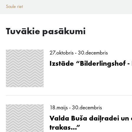
Saule riet
Tuvākie pasākumi
27.oktobris - 30.decembris
Izstāde “Bilderlingshof -
18.maijs - 30.decembris
Valda Buša daiļradei un d
trakas...”