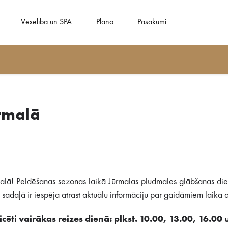
Veselība un SPA
Plāno
Pasākumi
rmalā
alā! Peldēšanas sezonas laikā Jūrmalas pludmales glābšanas dien
adaļā ir iespēja atrast aktuālu informāciju par gaidāmiem laika ap
cēti vairākas reizes dienā: plkst. 10.00, 13.00, 16.00 