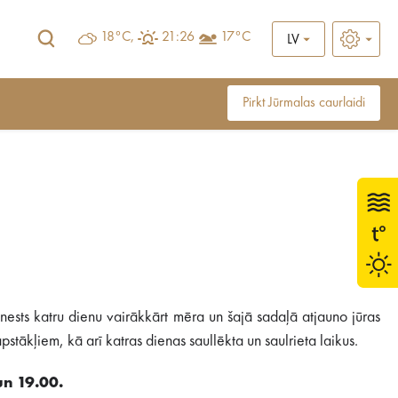
18°C,
21:26
17°C
LV
Pirkt Jūrmalas caurlaidi
ests katru dienu vairākkārt mēra un šajā sadaļā atjauno jūras
stākļiem, kā arī katras dienas saullēkta un saulrieta laikus.
un 19.00.