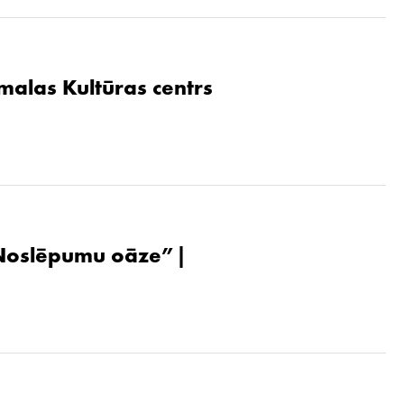
malas Kultūras centrs
. Noslēpumu oāze”|