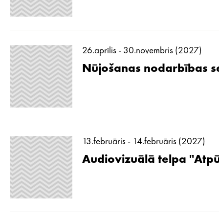
26.aprīlis - 30.novembris (2027)
Nūjošanas nodarbības se
13.februāris - 14.februāris (2027)
Audiovizuālā telpa ''Atp