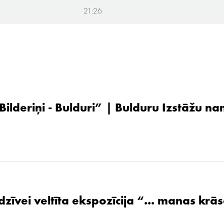
21:26
 Bilderiņi - Bulduri” | Bulduru Izstāžu n
zīvei veltīta ekspozīcija “... manas krāsa