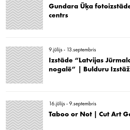
Gundara Ūķa fotoizstāde
centrs
9.jūlijs - 13.septembris
Izstāde “Latvijas Jūrmal
nogalē” | Bulduru Izstā
16.jūlijs - 9.septembris
Taboo or Not | Cut Art G