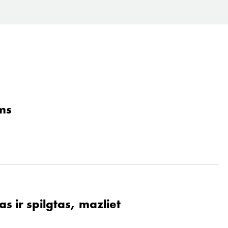
ams
s ir spilgtas, mazliet