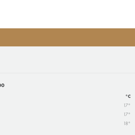
00
°C
17°
17°
18°