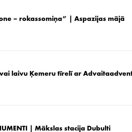
one – rokassomiņa” | Aspazijas mājā
 vai laivu Ķemeru tīrelī ar Advaitaadven
UMENTI | Mākslas stacija Dubulti