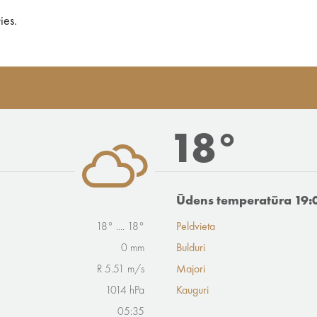
ies.
18°
Ūdens temperatūra 19:
18° .... 18°
Peldvieta
0 mm
Bulduri
R 5.51 m/s
Majori
1014 hPa
Kauguri
05:35