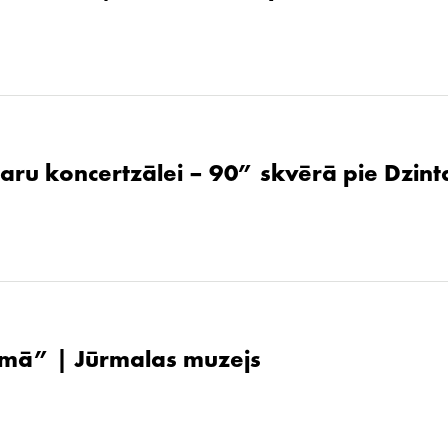
aru koncertzālei – 90” skvērā pie Dzint
ūsmā” | Jūrmalas muzejs