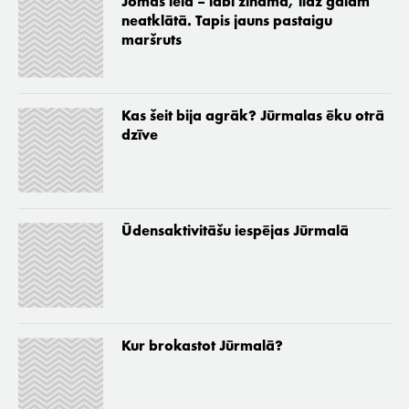
Jomas iela – labi zināmā, līdz galam
neatklātā. Tapis jauns pastaigu
maršruts
Kas šeit bija agrāk? Jūrmalas ēku otrā
dzīve
Ūdensaktivitāšu iespējas Jūrmalā
Kur brokastot Jūrmalā?