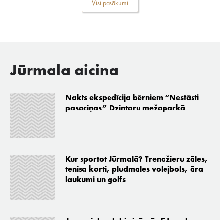
Visi pasākumi
Jūrmala aicina
Nakts ekspedīcija bērniem “Nestāsti
pasaciņas” Dzintaru mežaparkā
Kur sportot Jūrmalā? Trenažieru zāles,
tenisa korti, pludmales volejbols, āra
laukumi un golfs