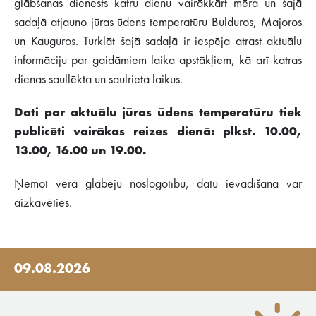
glābšanas dienests katru dienu vairākkārt mēra un šajā
sadaļā atjauno jūras ūdens temperatūru Bulduros, Majoros
un Kauguros. Turklāt šajā sadaļā ir iespēja atrast aktuālu
informāciju par gaidāmiem laika apstākļiem, kā arī katras
dienas saullēkta un saulrieta laikus.
Dati par aktuālu jūras ūdens temperatūru tiek
publicēti vairākas reizes dienā: plkst. 10.00,
13.00, 16.00 un 19.00.
Ņemot vērā glābēju noslogotību, datu ievadīšana var
aizkavēties.
09.08.2026