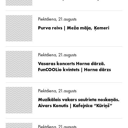
Piektdiena, 21.augusts
Purva reivs | Meža māja, Ķemeri
Piektdiena, 21.augusts
Vasaras koncerts Horna dārzā.
FunCOOLio kvintets | Horna dārzs
Piektdiena, 21.augusts
Muzikālais vakars saulrieta noskaņās.
Aivars Konutis | Kafejnīca “Kūriņš”
Piektdiena, 21.augusts