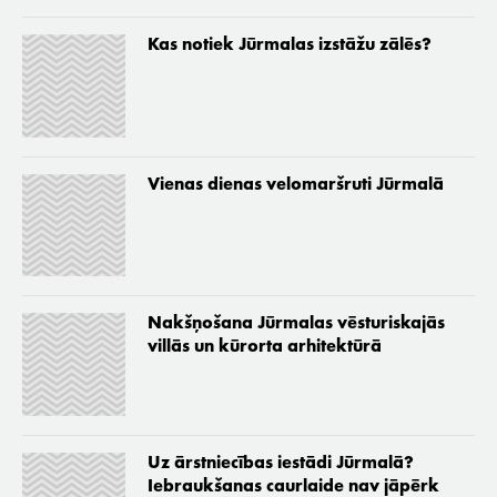
Kas notiek Jūrmalas izstāžu zālēs?
Vienas dienas velomaršruti Jūrmalā
Nakšņošana Jūrmalas vēsturiskajās
villās un kūrorta arhitektūrā
Uz ārstniecības iestādi Jūrmalā?
Iebraukšanas caurlaide nav jāpērk