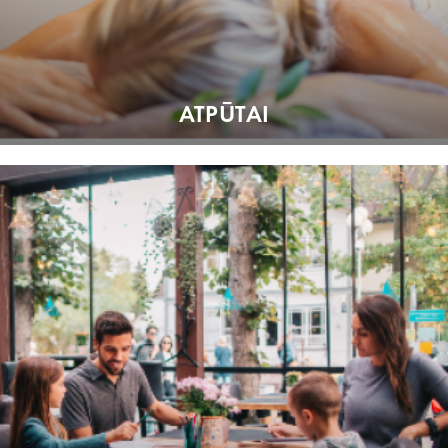
ATPŪTAI