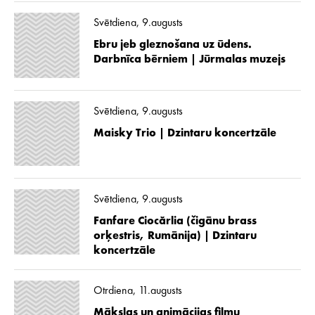
Svētdiena, 9.augusts
Ebru jeb gleznošana uz ūdens.
Darbnīca bērniem | Jūrmalas muzejs
Svētdiena, 9.augusts
Maisky Trio | Dzintaru koncertzāle
Svētdiena, 9.augusts
Fanfare Ciocărlia (čigānu brass
orķestris, Rumānija) | Dzintaru
koncertzāle
Otrdiena, 11.augusts
Mākslas un animācijas filmu