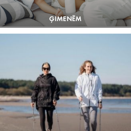
ĢIMENĒM