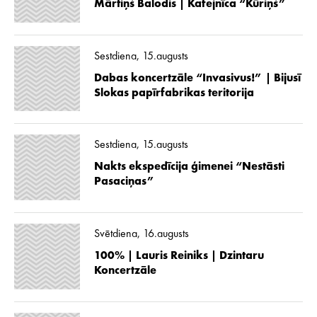
Mārtiņš Balodis | Kafejnīca “Kūriņš”
Sestdiena, 15.augusts
Dabas koncertzāle “Invasivus!” | Bijusī
Slokas papīrfabrikas teritorija
Sestdiena, 15.augusts
Nakts ekspedīcija ģimenei “Nestāsti
Pasaciņas”
Svētdiena, 16.augusts
100% | Lauris Reiniks | Dzintaru
Koncertzāle