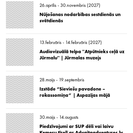
26.aprīlis - 30.novembris (2027)
Nūjošanas nodarbības sestdienās un
svētdienās
13.februāris - 14.februāris (2027)
Audiovizuālā telpa ''Atpūtnieks ceļā uz
Jūrmalu'' | Jūrmalas muzejs
28.maijs - 19.septembris
Izstāde “Sieviešu pavadone –
rokassomiņa” | Aspazijas mājā
30.maijs - 14.augusts
Piedzīvojumi ar SUP dēli vai laivu
Ķemeru tīrelī ar Advaitaadventures.lv