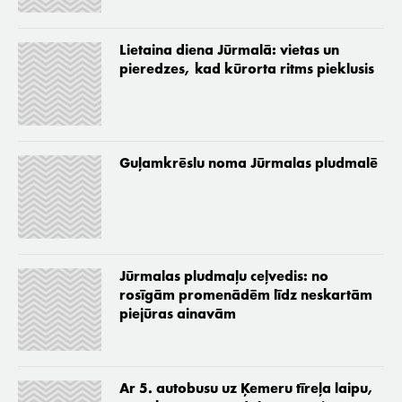
Lietaina diena Jūrmalā: vietas un
pieredzes, kad kūrorta ritms pieklusis
Guļamkrēslu noma Jūrmalas pludmalē
Jūrmalas pludmaļu ceļvedis: no
rosīgām promenādēm līdz neskartām
piejūras ainavām
Ar 5. autobusu uz Ķemeru tīreļa laipu,