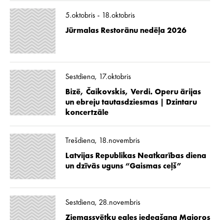
5.oktobris - 18.oktobris
Jūrmalas Restorānu nedēļa 2026
Sestdiena, 17.oktobris
Bizē, Čaikovskis, Verdi. Operu ārijas
un ebreju tautasdziesmas | Dzintaru
koncertzāle
Trešdiena, 18.novembris
Latvijas Republikas Neatkarības diena
un dzīvās uguns “Gaismas ceļš”
Sestdiena, 28.novembris
Ziemassvētku egles iedegšana Majoros