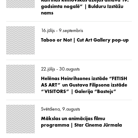
Katrīnas Reinovskas dzejas ainava 19.
gadsimta nogalē” | Bulduru Izstāžu
nams
16.jūlijs - 9.septembris
Taboo or Not | Cut Art Gallery pop-up
22.jūlijs - 30.augusts
Helēnas Heinrihsones izstāde “FETISH
AS ART” un Gustava Filipsona izstāde
“VISITORS” | Galerija “Bastejs”
Svētdiena, 9.augusts
Mākslas un animācijas filmu
programma | Star Cinema Jūrmala