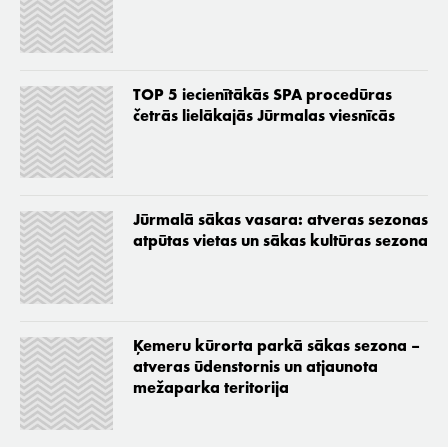
TOP 5 iecienītākās SPA procedūras
četrās lielākajās Jūrmalas viesnīcās
Jūrmalā sākas vasara: atveras sezonas
atpūtas vietas un sākas kultūras sezona
Ķemeru kūrorta parkā sākas sezona –
atveras ūdenstornis un atjaunota
mežaparka teritorija