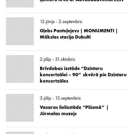
12.jūnijs - 2.septembris
Gļebs Panteļejevs | MONUMENTI |
Mākslas stacija Dubulti
2.jūlijs - 31.oktobris
Brīvdabas izstāde “Dzintaru
koncertzālei – 90” skvērā pie Dzintaru
koncertzāles
3.jūlijs - 13.septembris
Vasaras lielizstāde “Plūsmā” |
Jūrmalas muzejs