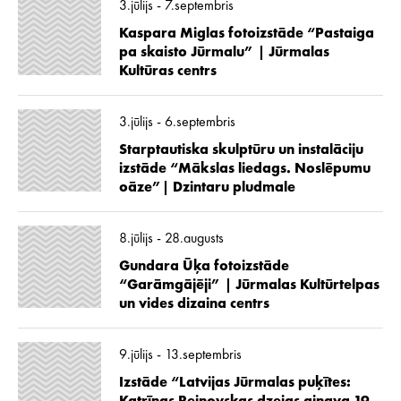
3.jūlijs - 7.septembris
Kaspara Miglas fotoizstāde “Pastaiga
pa skaisto Jūrmalu” | Jūrmalas
Kultūras centrs
3.jūlijs - 6.septembris
Starptautiska skulptūru un instalāciju
izstāde “Mākslas liedags. Noslēpumu
oāze”| Dzintaru pludmale
8.jūlijs - 28.augusts
Gundara Ūķa fotoizstāde
“Garāmgājēji” | Jūrmalas Kultūrtelpas
un vides dizaina centrs
9.jūlijs - 13.septembris
Izstāde “Latvijas Jūrmalas puķītes: