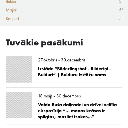
Bulduri
15°
Majori
15°
Kauguri
17°
Tuvākie pasākumi
27.oktobris - 30.decembris
Izstāde “Bilderlingshof - Bilderiņi -
Bulduri” | Bulduru Izstāžu nams
18.maijs - 30.decembris
Valda Buša daiļradei un dzīvei veltīta
ekspozīcija “... manas krāsas ir
spilgtas, mazliet trakas...”